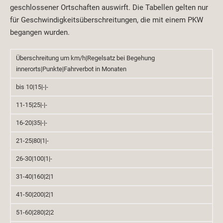
geschlossener Ortschaften auswirft. Die Tabellen gelten nur
für Geschwindigkeitsüberschreitungen, die mit einem PKW
begangen wurden.
Überschreitung um km/h|Regelsatz bei Begehung
innerorts|Punkte|Fahrverbot in Monaten
bis 10|15|-|-
11-15|25|-|-
16-20|35|-|-
21-25|80|1|-
26-30|100|1|-
31-40|160|2|1
41-50|200|2|1
51-60|280|2|2