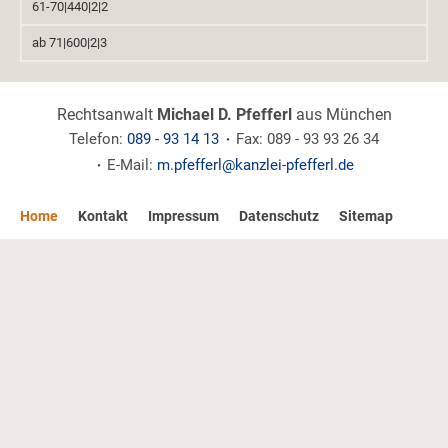
61-70|440|2|2
ab 71|600|2|3
Rechtsanwalt
Michael D. Pfefferl
aus München
Telefon:
089 - 93 14 13
Fax: 089 - 93 93 26 34
E-Mail:
m.pfefferl@kanzlei-pfefferl.de
Home
Kontakt
Impressum
Datenschutz
Sitemap