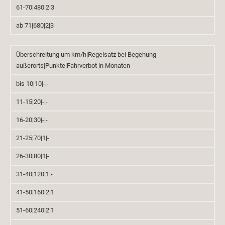
61-70|480|2|3
ab 71|680|2|3
Überschreitung um km/h|Regelsatz bei Begehung
außerorts|Punkte|Fahrverbot in Monaten
bis 10|10|-|-
11-15|20|-|-
16-20|30|-|-
21-25|70|1|-
26-30|80|1|-
31-40|120|1|-
41-50|160|2|1
51-60|240|2|1